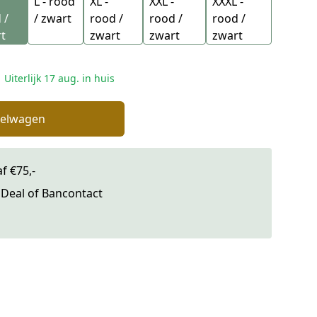
L - rood
XL -
XXL -
XXXL -
 /
/ zwart
rood /
rood /
rood /
t
zwart
zwart
zwart
Uiterlijk 17 aug. in huis
kelwagen
f €75,-
iDeal of Bancontact