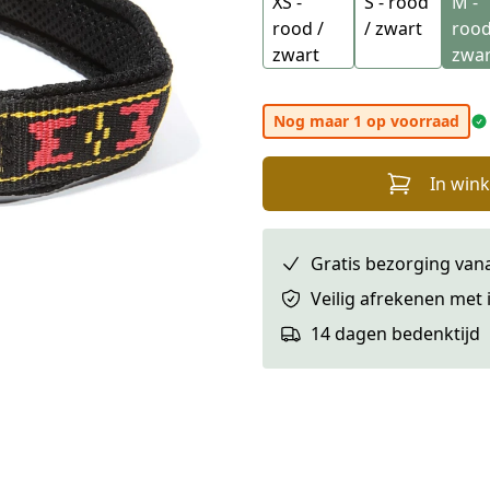
XS -
S - rood
M -
rood /
/ zwart
rood
zwart
zwar
Nog maar 1 op voorraad
In win
Gratis bezorging vana
Veilig afrekenen met 
14 dagen bedenktijd