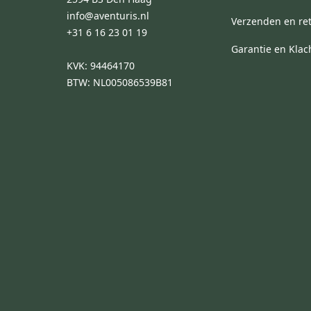
info@aventuris.nl
Verzenden en re
+31 6 16 23 01 19
Garantie en Klac
KVK: 94464170
BTW: NL005086539B81