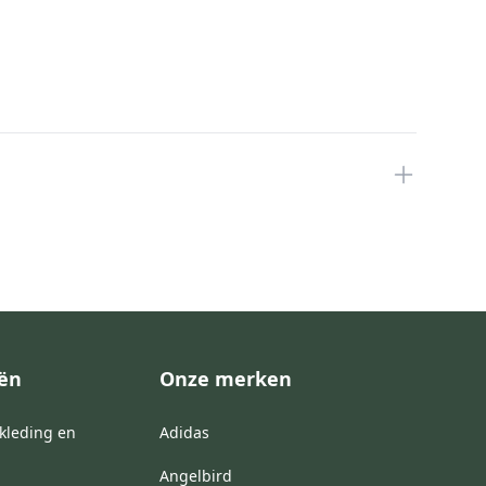
eën
Onze merken
kleding en
Adidas
Angelbird