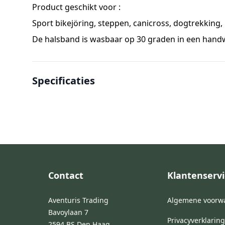
Product geschikt voor :
Sport bikejöring, steppen, canicross, dogtrekking,
De halsband is wasbaar op 30 graden in een handwa
Specificaties
Footer
Contact
Klantenservi
Aventuris Trading
Algemene voorw
Bavoylaan 7
Privacyverklaring
2594 BS Den Haag