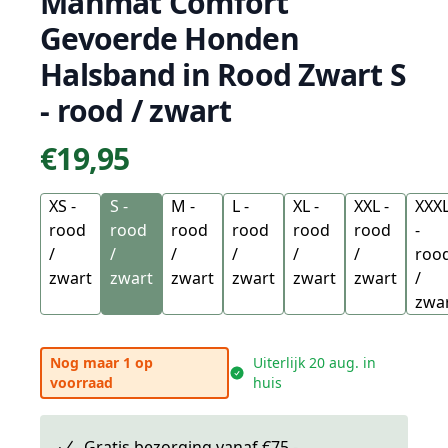
Manmat Comfort
Gevoerde Honden
Halsband in Rood Zwart S
- rood / zwart
€19,95
Prijs
XS -
S -
M -
L -
XL -
XXL -
XXX
rood
rood
rood
rood
rood
rood
-
/
/
/
/
/
/
roo
zwart
zwart
zwart
zwart
zwart
zwart
/
zwa
Nog maar 1 op
Uiterlijk 20 aug. in
voorraad
huis
Gratis bezorging vanaf €75,-