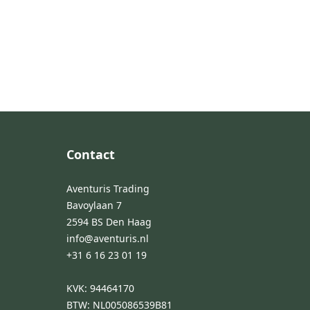
Footer
Contact
Aventuris Trading
Bavoylaan 7
2594 BS Den Haag
info@aventuris.nl
+31 6 16 23 01 19
KVK: 94464170
BTW: NL005086539B81