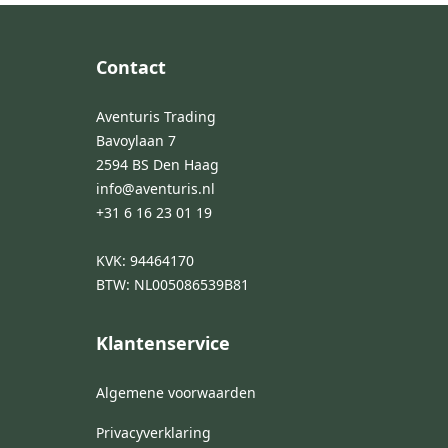
Footer
Contact
Aventuris Trading
Bavoylaan 7
2594 BS Den Haag
info@aventuris.nl
+31 6 16 23 01 19
KVK: 94464170
BTW: NL005086539B81
Klantenservice
Algemene voorwaarden
Privacyverklaring