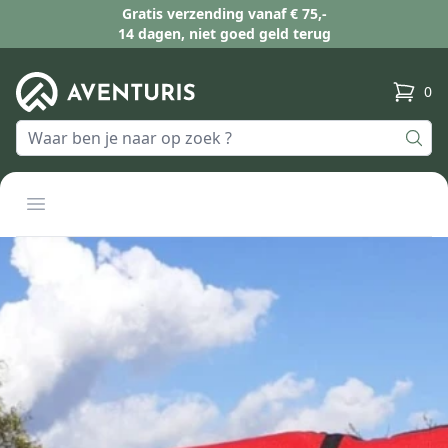
Gratis verzending vanaf € 75,-
14 dagen, niet goed geld terug
0
produc
Open menu