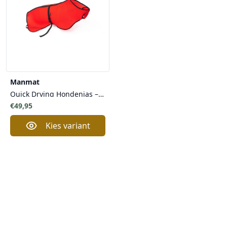
Manmat
Quick Drying Hondenjas – Sneldrogende & Ademende Bescherming na Intensieve Training in Rood of Zwart
€49,95
Kies variant