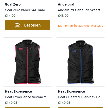
Goal Zero
Angelbird
Goal Zero kabel SAE naar accuklemmen alligatorklemmen - betrouwbare stroomvoorziening naar 12V batterij
Angelbird Geheugenkaart AV PRO SD MK2 V60 SDXC + UHS-II 64GB - Hoge Prestaties & Betrouwbaarheid
€14,99
€48,99
Bestellen
Momenteel helaas niet leverbaar.
Heat Experience
Heat Experience
Heat Experience Verwarmde Bodywarmer Dames Large – Elegant Design met 3M Thinsulate™ en 10 Uur Batterijduur
HeatX Heated Everyday Bodywarmer Heren
€149,95
€149,95