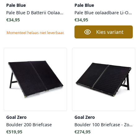
Pale Blue
Pale Blue
Pale Blue D Batterij Oplaadbaar - 2 stuks - Lithium Ion Micro USB Veilig Opladen
Pale Blue oplaadbare Li-On Batterijen - 4 AAA Oplaadbare Li-On Batterijen - Duurzaam Veilig Snel
€34,95
€34,95
Kies variant
Momenteel helaas niet leverbaar.
Goal Zero
Goal Zero
Boulder 200 Briefcase
Boulder 100 Briefcase - Zonnepanelen
€519,95
€274,95