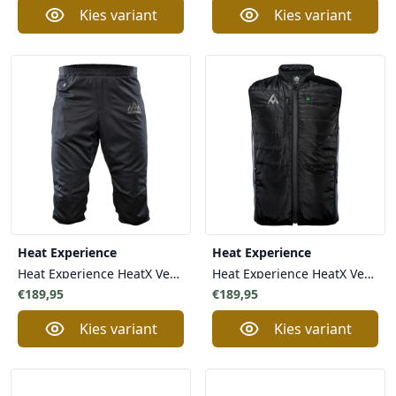
Kies variant
Kies variant
Heat Experience
Heat Experience
Heat Experience HeatX Verwarmde Broek Kniebroek Unisex - Oplaadbare Batterijen Ultiem Comfort
Heat Experience HeatX Verwarmde Bodywarmer Heated Core Vest Heren Zwart
€189,95
€189,95
Kies variant
Kies variant