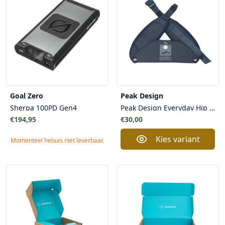
Goal Zero
Peak Design
Sherpa 100PD Gen4
Peak Design Everyday Hip Belt v2 - Heupriem voor Rugzak v2 Zip Rugzak
€194,95
€30,00
Kies variant
Momenteel helaas niet leverbaar.