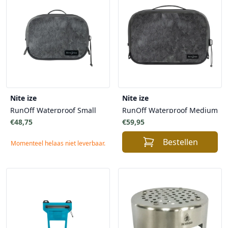
Nite ize
Nite ize
RunOff Waterproof Small
RunOff Waterproof Medium
€48,75
€59,95
Bestellen
Momenteel helaas niet leverbaar.