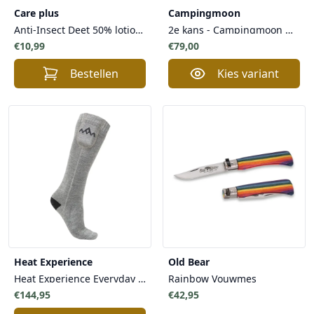
Care plus
Campingmoon
Anti-Insect Deet 50% lotion, 50ml
2e kans - Campingmoon Opvouwbare Campingstoel Kampeerstoel met Lage Rugleuning - Canvas Comfort Lichtgewicht Veelzijdig Gebruik
€10,99
€79,00
Bestellen
Kies variant
Heat Experience
Old Bear
Heat Experience Everyday Verwarmde Sokken Unisex - Oplaadbare Batterijen Ultiem Comfort
Rainbow Vouwmes
€144,95
€42,95