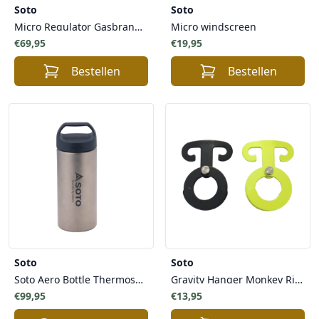
Soto
Soto
Micro Regulator Gasbrander met piezo ontsteker
Micro windscreen
€69,95
€19,95
Bestellen
Bestellen
Soto
Soto
Soto Aero Bottle Thermosfles Titanium 200ml - Lichtgewicht Duurzaam Dubbelwandig Vacuüm geïsoleerd
Gravity Hanger Monkey Ring
€99,95
€13,95