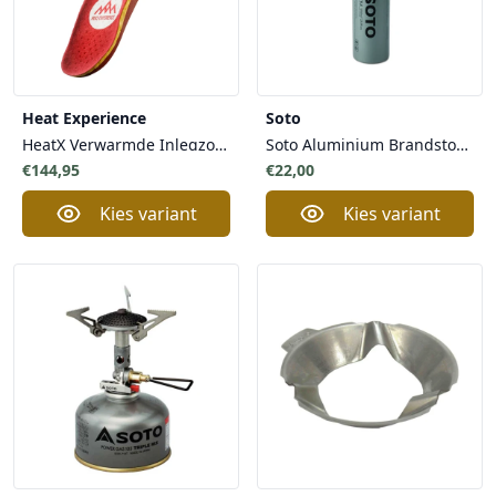
Heat Experience
Soto
HeatX Verwarmde Inlegzolen Unisex Heat Experience - Ultiem Voetcomfort
Soto Aluminium Brandstoffles voor SOTO MUKA, StormBreaker met SmartPump Systeem
€144,95
€22,00
Kies variant
Kies variant