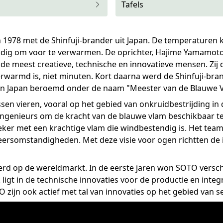
Tafels
978 met de Shinfuji-brander uit Japan. De temperaturen ku
nodig om voor te verwarmen. De oprichter, Hajime Yamamoto
e meest creatieve, technische en innovatieve mensen. Zij
rwarmd is, niet minuten. Kort daarna werd de Shinfuji-b
 in Japan beroemd onder de naam "Meester van de Blauwe 
sen vieren, vooral op het gebied van onkruidbestrijding in 
ingenieurs om de kracht van de blauwe vlam beschikbaar te
eker met een krachtige vlam die windbestendig is. Het team
weersomstandigheden. Met deze visie voor ogen richtten de 
d op de wereldmarkt. In de eerste jaren won SOTO verschi
igt in de technische innovaties voor de productie en integ
zijn ook actief met tal van innovaties op het gebied van se