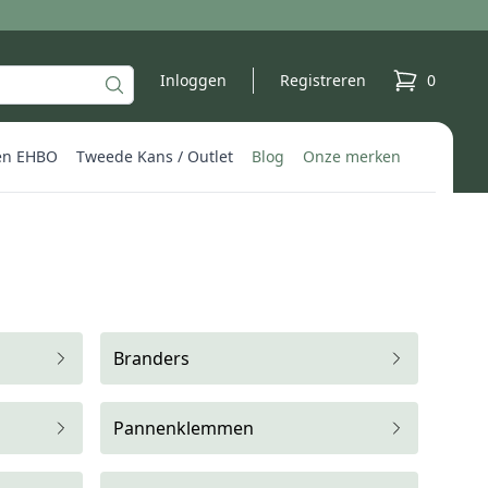
Inloggen
Registreren
0
producten 
en EHBO
Tweede Kans / Outlet
Blog
Onze merken
Branders
Pannenklemmen