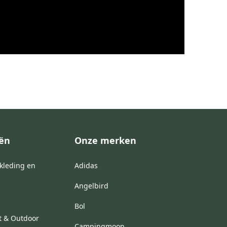
eën
Onze merken
kleding en
Adidas
Angelbird
Bol
t & Outdoor
Campingmoon