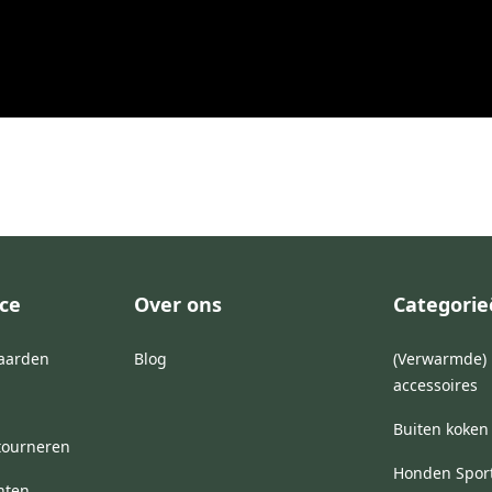
ce
Over ons
Categori
aarden
Blog
(Verwarmde) 
accessoires
Buiten koken
tourneren
Honden Spor
hten