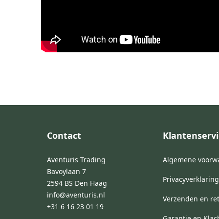
Footer
Contact
Klantenservi
Aventuris Trading
Algemene voorw
Bavoylaan 7
Privacyverklaring
2594 BS Den Haag
info@aventuris.nl
Verzenden en re
+31 6 16 23 01 19
Garantie en Klac