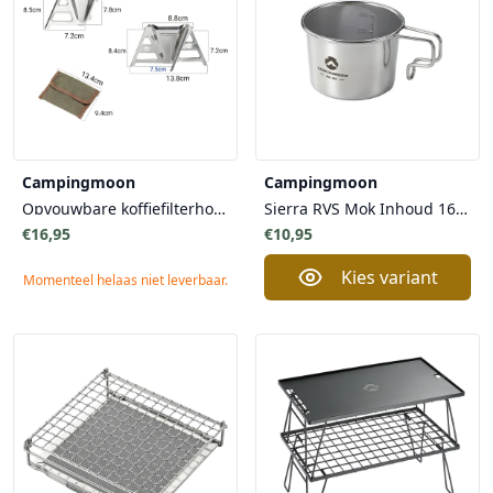
Campingmoon
Campingmoon
Opvouwbare koffiefilterhouder
Sierra RVS Mok Inhoud 160 ml met Schaalverdeling Campingmoon - voor Warme Drank Outdoor Avonturiers Kamperen
€16,95
€10,95
Kies variant
Momenteel helaas niet leverbaar.