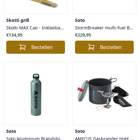
Skotti grill
Soto
Skotti MAX Cap - Inklapbare deksel voor Skotti MAX Grill
StormBreaker multi-fuel Brander met 700ml brandstoffles
€134,95
€229,95
Bestellen
Bestellen
Soto
Soto
Soto Aluminium Brandstoffles voor SOTO MUKA, StormBreaker met SmartPump Systeem
AMICUS Gasbrander (met piezo ontsteker) + New River Pot Pan Combo