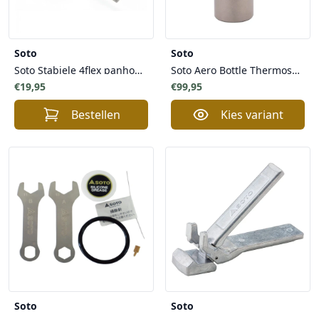
Soto
Soto
Soto Stabiele 4flex panhouder voor WindMaster Branders - Licht Robuust Veilig
Soto Aero Bottle Thermosfles Titanium 200ml - Lichtgewicht Duurzaam Dubbelwandig Vacuüm geïsoleerd
€19,95
€99,95
Bestellen
Kies variant
Soto
Soto