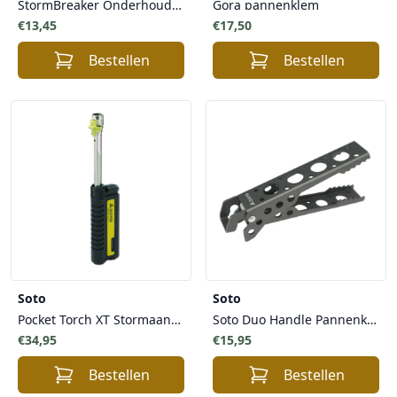
StormBreaker Onderhoudskit
Gora pannenklem
€13,45
€17,50
Bestellen
Bestellen
Soto
Soto
Pocket Torch XT Stormaansteker
Soto Duo Handle Pannenklem Handvat Grijper - ideaal voor Gericht grijpen van Potten en pannen Outdoor
€34,95
€15,95
Bestellen
Bestellen