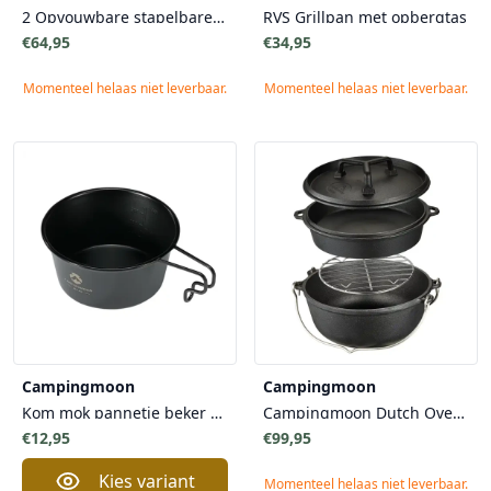
2 Opvouwbare stapelbare tafels met 2 aluminium bladen en draagtas
RVS Grillpan met opbergtas
€64,95
€34,95
Momenteel helaas niet leverbaar.
Momenteel helaas niet leverbaar.
Campingmoon
Campingmoon
Kom mok pannetje beker 360 ml
Campingmoon Dutch Oven Braadpan Camping Moon ideaal voor Driepoot houders, Vierpoot houders
€12,95
€99,95
Kies variant
Momenteel helaas niet leverbaar.