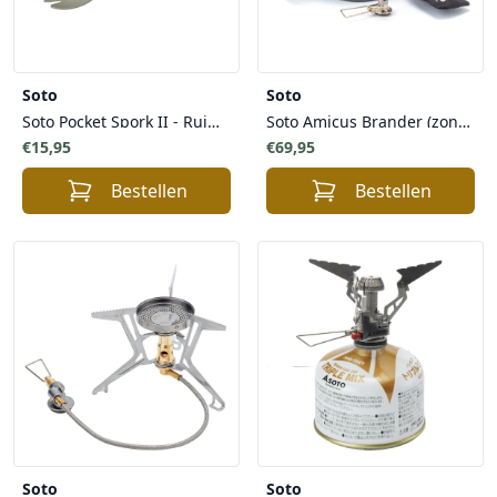
Soto
Soto
Soto Pocket Spork II - Ruimtebesparend Lepel Vork Opvouwbaar Lichtgewicht Ergonomisch gevormd
Soto Amicus Brander (zonder piezo ontsteker) + New River Pan Combo - Voordelige Starterset Gasbrander Compacte Afmetingen Nauwkeurig Instelbaar
€15,95
€69,95
Bestellen
Bestellen
Soto
Soto