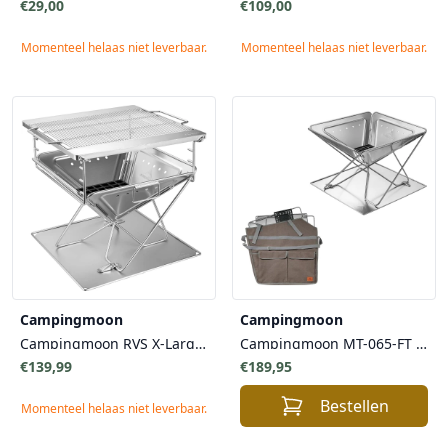
€29,00
€109,00
Momenteel helaas niet leverbaar.
Momenteel helaas niet leverbaar.
Campingmoon
Campingmoon
Campingmoon RVS X-Large MT-055 Opvouwbare Multifunctionele Grill, BBQ en Firepit – Ideaal voor Grote groepen tijdens outdooractiviteiten of kamperen
Campingmoon MT-065-FT -opvouwbare firepit vuurschaal met draagtas – RVS - Large - perfect voor kamperen, strand, festival of in de tuin
€139,99
€189,95
Bestellen
Momenteel helaas niet leverbaar.