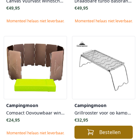
Canvas Vuurvast Windscherm
Draagbare turbo gasbrander EN417
€49,95
€49,95
Momenteel helaas niet leverbaar.
Momenteel helaas niet leverbaar.
Campingmoon
Campingmoon
Compact Opvouwbaar windscherm voor Brander 14cm hoog met opbergbox Campingmoon - ideaal voor Outdoorliefhebber, Kamperen
Grillrooster voor op kampvuur Medium met draagtas
€24,95
€32,95
Bestellen
Momenteel helaas niet leverbaar.