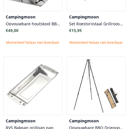
Campingmoon
Campingmoon
Opvouwbare houtskool BBQ X-MINIPRO
Set Roestvrijstaal Grillroosters Campingmoon - Afmetingen 35.5 x 17 cm voor BBQ barbecue
€49,00
€15,95
Momenteel helaas niet leverbaar.
Momenteel helaas niet leverbaar.
Campingmoon
Campingmoon
RVS Bakpan grillpan pan
Opvouwbare BBQ Driepoot met draagtas 80cm voor Vuurschalen - Compact Ontwerp Eenvoudige Montage