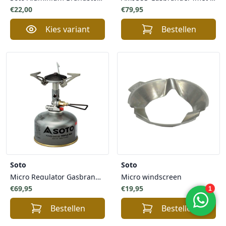
€22,00
€79,95
Kies variant
Bestellen
Soto
Soto
Micro Regulator Gasbrander met piezo ontsteker
Micro windscreen
€69,95
€19,95
Bestellen
Bestellen