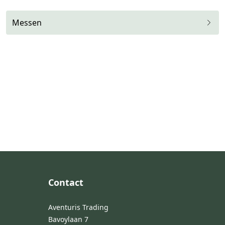
Messen
Footer
Contact
Aventuris Trading
Bavoylaan 7