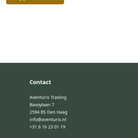
Footer
Contact
Aventuris Trading
Bavoylaan 7
2594 BS Den Haag
info@aventuris.nl
+31 6 16 23 01 19