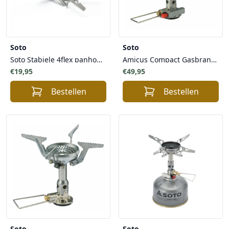
Soto
Soto
Soto Stabiele 4flex panhouder voor WindMaster Branders - Licht Robuust Veilig
Amicus Compact Gasbrander met ontsteker
€19,95
€49,95
Bestellen
Bestellen
Soto
Soto