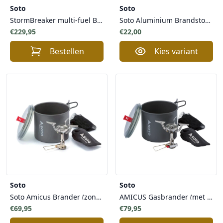
Soto
Soto
StormBreaker multi-fuel Brander met 700ml brandstoffles
Soto Aluminium Brandstoffles voor SOTO MUKA, StormBreaker met SmartPump Systeem
€229,95
€22,00
Bestellen
Kies variant
Soto
Soto
Soto Amicus Brander (zonder piezo ontsteker) + New River Pan Combo - Voordelige Starterset Gasbrander Compacte Afmetingen Nauwkeurig Instelbaar
AMICUS Gasbrander (met piezo ontsteker) + New River Pot Pan Combo
€69,95
€79,95