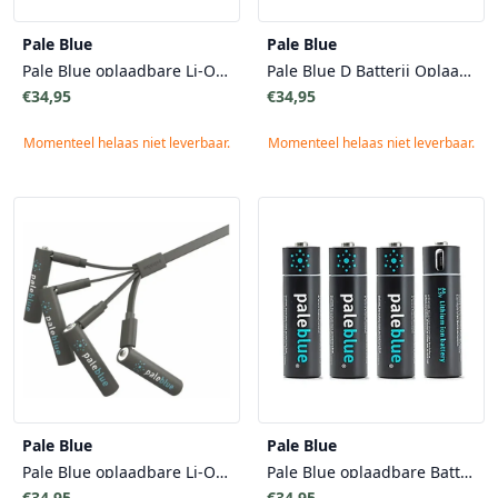
Pale Blue
Pale Blue
Pale Blue oplaadbare Li-On Batterijen - 2x C Batterij - Duurzaam Veilig Snel
Pale Blue D Batterij Oplaadbaar - 2 stuks - Lithium Ion Micro USB Veilig Opladen
€34,95
€34,95
Momenteel helaas niet leverbaar.
Momenteel helaas niet leverbaar.
Pale Blue
Pale Blue
Pale Blue oplaadbare Li-On Batterijen - 4 AAA Oplaadbare Li-On Batterijen - Duurzaam Veilig Snel
Pale Blue oplaadbare Batterijen - 4 AA USB Oplaadbare Li-On batterijen - Duurzaam Veilig Snel
€34,95
€34,95