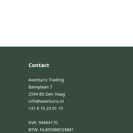
Footer
Contact
Aventuris Trading
Bavoylaan 7
2594 BS Den Haag
info@aventuris.nl
+31 6 16 23 01 19
KVK: 94464170
BTW: NL005086539B81