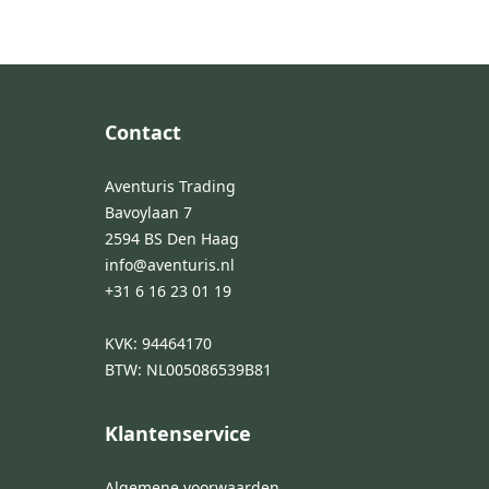
Footer
Contact
Aventuris Trading
Bavoylaan 7
2594 BS Den Haag
info@aventuris.nl
+31 6 16 23 01 19
KVK: 94464170
BTW: NL005086539B81
Klantenservice
Algemene voorwaarden