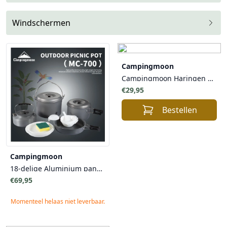
Windschermen
Campingmoon
Campingmoon Haringen RVS 26 cm – 8 Stuks – Heavy Duty Tentpennen voor Harde Grond – 420J2 Staal
€29,95
Bestellen
Campingmoon
18-delige Aluminium pannenset voor 7 personen
€69,95
Momenteel helaas niet leverbaar.