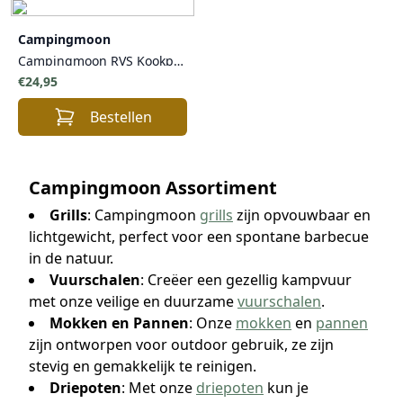
Campingmoon
Campingmoon RVS Kookpan Rechthoekig – 17 cm – Compacte Camping Pan met Handgreep & Opbergtas – Voor Gasbrander
€24,95
Bestellen
Campingmoon Assortiment
Grills
: Campingmoon
grills
zijn opvouwbaar en
lichtgewicht, perfect voor een spontane barbecue
in de natuur.
Vuurschalen
: Creëer een gezellig kampvuur
met onze veilige en duurzame
vuurschalen
.
Mokken en Pannen
: Onze
mokken
en
pannen
zijn ontworpen voor outdoor gebruik, ze zijn
stevig en gemakkelijk te reinigen.
Driepoten
: Met onze
driepoten
kun je