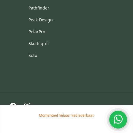
Pathfinder
Peak Design
PolarPro
Skotti grill
Soto
Facebook
Instagram
Momenteel helaas niet leverbaar.
© 2026 Aventuris