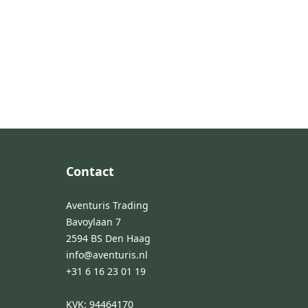
Footer
Contact
Aventuris Trading
Bavoylaan 7
2594 BS Den Haag
info@aventuris.nl
+31 6 16 23 01 19
KVK: 94464170