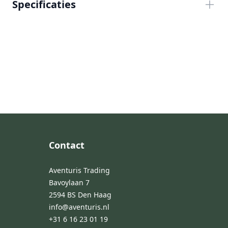
Specificaties
Footer
Contact
Aventuris Trading
Bavoylaan 7
2594 BS Den Haag
info@aventuris.nl
+31 6 16 23 01 19