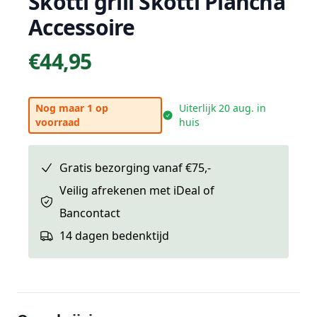
Skotti grill Skotti Plancha
Accessoire
€44,95
Prijs
Nog maar 1 op
Uiterlijk 20 aug. in
voorraad
huis
Gratis bezorging vanaf €75,-
Veilig afrekenen met iDeal of
Bancontact
14 dagen bedenktijd
Extra informatie