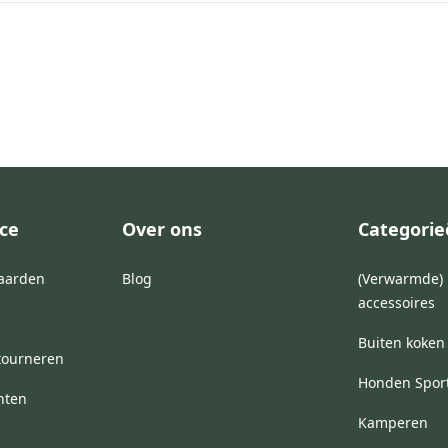
ce
Over ons
Categori
aarden
Blog
(Verwarmde) 
accessoires
Buiten koken
tourneren
Honden Spor
hten
Kamperen