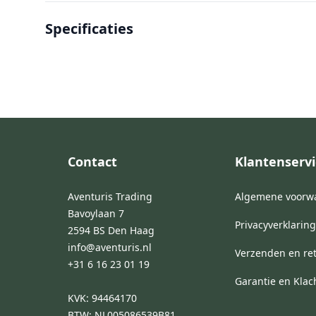
Specificaties
Footer
Contact
Klantenservi
Aventuris Trading
Algemene voorw
Bavoylaan 7
Privacyverklaring
2594 BS Den Haag
info@aventuris.nl
Verzenden en re
+31 6 16 23 01 19
Garantie en Klac
KVK: 94464170
BTW: NL005086539B81