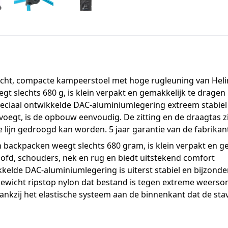
cht, compacte kampeerstoel met hoge rugleuning van Helinox
t slechts 680 g, is klein verpakt en gemakkelijk te dragen 
peciaal ontwikkelde DAC-aluminiumlegering extreem stabiel
egt, is de opbouw eenvoudig. De zitting en de draagtas zi
lijn gedroogd kan worden. 5 jaar garantie van de fabrikan
n backpacken weegt slechts 680 gram, is klein verpakt en g
ofd, schouders, nek en rug en biedt uitstekend comfort
kkelde DAC-aluminiumlegering is uiterst stabiel en bijzond
htgewicht ripstop nylon dat bestand is tegen extreme weers
kzij het elastische systeem aan de binnenkant dat de stav