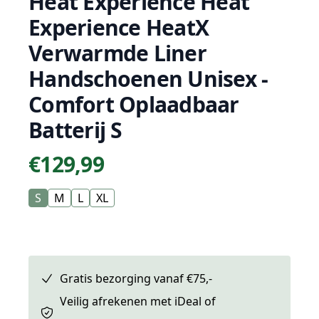
Heat Experience Heat
Experience HeatX
Verwarmde Liner
Handschoenen Unisex -
Comfort Oplaadbaar
Batterij S
€129,99
Prijs
S
M
L
XL
Gratis bezorging vanaf €75,-
Veilig afrekenen met iDeal of