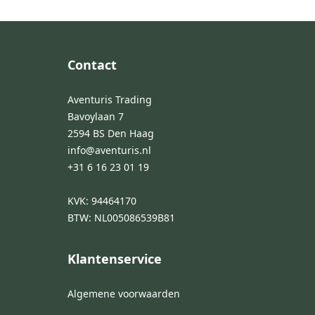
Footer
Contact
Aventuris Trading
Bavoylaan 7
2594 BS Den Haag
info@aventuris.nl
+31 6 16 23 01 19
KVK: 94464170
BTW: NL005086539B81
Klantenservice
Algemene voorwaarden