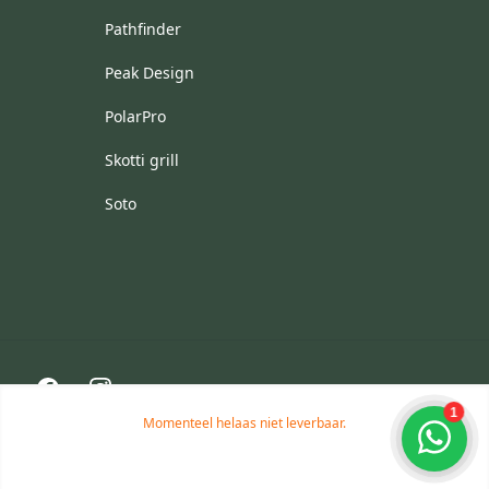
Pathfinder
Peak Design
PolarPro
Skotti grill
Soto
Facebook
Instagram
Momenteel helaas niet leverbaar.
© 2026 Aventuris