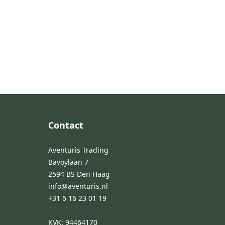
Footer
Contact
Aventuris Trading
Bavoylaan 7
2594 BS Den Haag
info@aventuris.nl
+31 6 16 23 01 19
KVK: 94464170