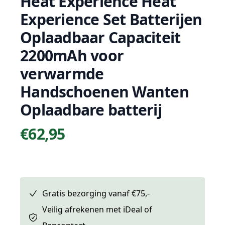
Heat Experience Heat
Experience Set Batterijen
Oplaadbaar Capaciteit
2200mAh voor
verwarmde
Handschoenen Wanten
Oplaadbare batterij
€62,95
Prijs
Gratis bezorging vanaf €75,-
Veilig afrekenen met iDeal of