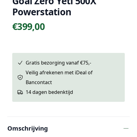
Goal Zero Yeti 500X
Powerstation
€399,00
Prijs
Gratis bezorging vanaf €75,-
Veilig afrekenen met iDeal of
Bancontact
14 dagen bedenktijd
Extra informatie
Omschrijving