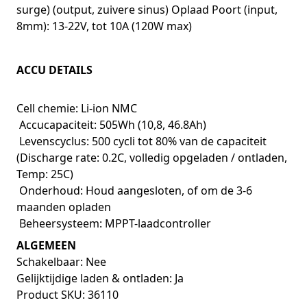
surge) (output, zuivere sinus) Oplaad Poort (input,
8mm): 13-22V, tot 10A (120W max)
ACCU DETAILS
Cell chemie: Li-ion NMC
Accucapaciteit: 505Wh (10,8, 46.8Ah)
Levenscyclus: 500 cycli tot 80% van de capaciteit
(Discharge rate: 0.2C, volledig opgeladen / ontladen,
Temp: 25C)
Onderhoud: Houd aangesloten, of om de 3-6
maanden opladen
Beheersysteem: MPPT-laadcontroller
ALGEMEEN
Schakelbaar: Nee
Gelijktijdige laden & ontladen: Ja
Product SKU: 36110