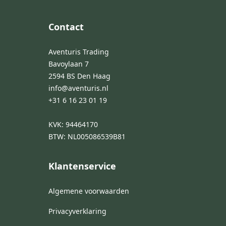
Footer
Contact
Aventuris Trading
Bavoylaan 7
2594 BS Den Haag
info@aventuris.nl
+31 6 16 23 01 19
KVK: 94464170
BTW: NL005086539B81
Klantenservice
Algemene voorwaarden
Privacyverklaring