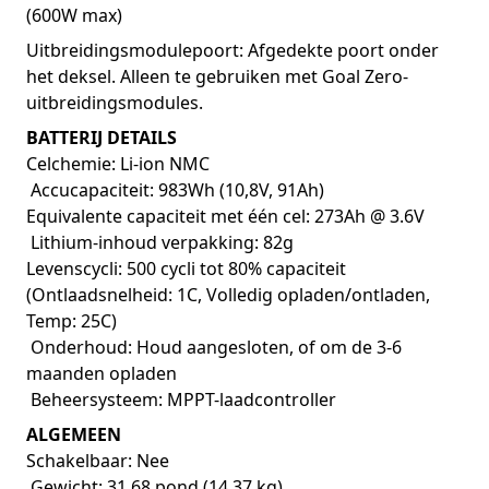
(600W max)
Uitbreidingsmodulepoort: Afgedekte poort onder
het deksel. Alleen te gebruiken met Goal Zero-
uitbreidingsmodules.
BATTERIJ DETAILS
Celchemie: Li-ion NMC
Accucapaciteit: 983Wh (10,8V, 91Ah)
Equivalente capaciteit met één cel: 273Ah @ 3.6V
Lithium-inhoud verpakking: 82g
Levenscycli: 500 cycli tot 80% capaciteit
(Ontlaadsnelheid: 1C, Volledig opladen/ontladen,
Temp: 25C)
Onderhoud: Houd aangesloten, of om de 3-6
maanden opladen
Beheersysteem: MPPT-laadcontroller
ALGEMEEN
Schakelbaar: Nee
Gewicht: 31,68 pond (14,37 kg)