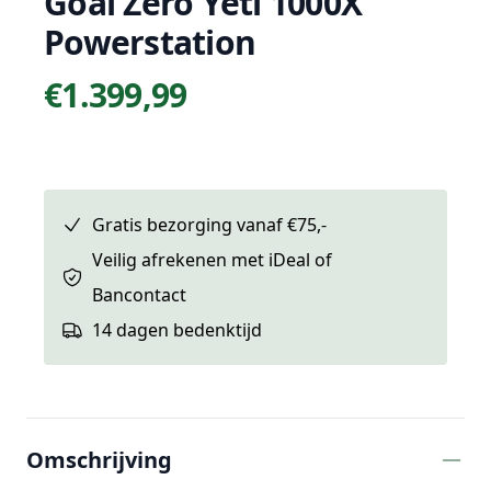
Goal Zero Yeti 1000X
Powerstation
€1.399,99
Prijs
Gratis bezorging vanaf €75,-
Veilig afrekenen met iDeal of
Bancontact
14 dagen bedenktijd
Extra informatie
Omschrijving