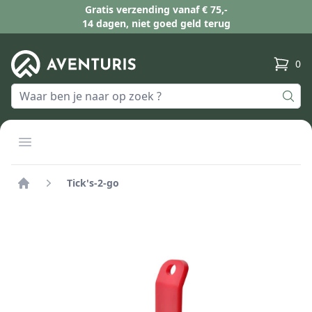
Gratis verzending vanaf € 75,-
14 dagen, niet goed geld terug
0
produc
Open menu
Tick's-2-go
Home