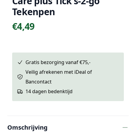
Care plus Tick's-2-go
Tekenpen
€4,49
Prijs
Gratis bezorging vanaf €75,-
Veilig afrekenen met iDeal of
Bancontact
14 dagen bedenktijd
Extra informatie
Omschrijving